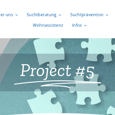
ber uns
ber uns
Suchtberatung
Suchtberatung
Suchtprävention
Suchtprävention
Wohnassistenz
Wohnassistenz
Infos
Infos
Project #5