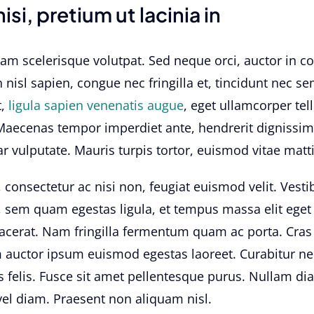
isi, pretium ut lacinia in
iam scelerisque volutpat. Sed neque orci, auctor in co
isl sapien, congue nec fringilla et, tincidunt nec se
,
ligula sapien venenatis augue
, eget ullamcorper tell
 Maecenas tempor imperdiet ante, hendrerit dignissim 
ar vulputate. Mauris turpis tortor, euismod vitae matti
consectetur ac nisi non, feugiat euismod velit. Vest
, sem quam egestas ligula, et tempus massa elit ege
placerat. Nam fringilla fermentum quam ac porta. Cras
m auctor ipsum euismod egestas laoreet. Curabitur nec 
sis felis. Fusce sit amet pellentesque purus. Nullam di
vel diam. Praesent non aliquam nisl.