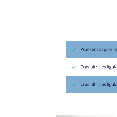
Praesent sapien ma
Cras ultricies lig
Cras ultricies lig