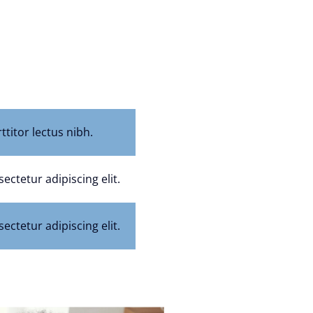
titor lectus nibh.
ectetur adipiscing elit.
ectetur adipiscing elit.