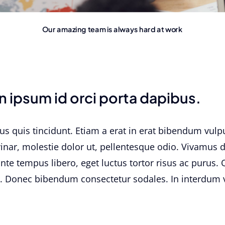
Our amazing team is always hard at work
n ipsum id orci porta dapibus.
llus quis tincidunt. Etiam a erat in erat bibendum vulpu
inar, molestie dolor ut, pellentesque odio. Vivamus
 ante tempus libero, eget luctus tortor risus ac purus.
. Donec bibendum consectetur sodales. In interdum vi