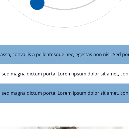
ssa, convallis a pellentesque nec, egestas non nisi. Sed port
ula sed magna dictum porta. Lorem ipsum dolor sit amet, cons
ula sed magna dictum porta. Lorem ipsum dolor sit amet, cons